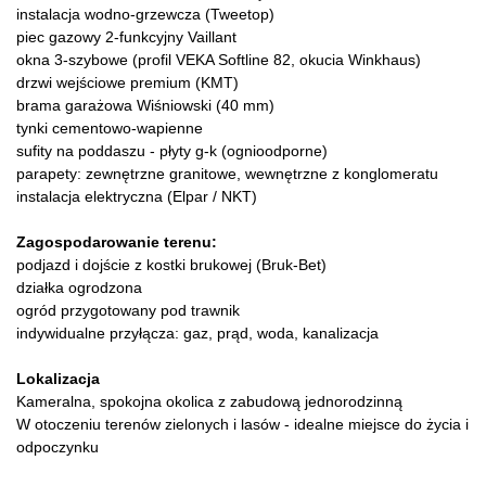
instalacja wodno-grzewcza (Tweetop)
piec gazowy 2-funkcyjny Vaillant
okna 3-szybowe (profil VEKA Softline 82, okucia Winkhaus)
drzwi wejściowe premium (KMT)
brama garażowa Wiśniowski (40 mm)
tynki cementowo-wapienne
sufity na poddaszu - płyty g-k (ognioodporne)
parapety: zewnętrzne granitowe, wewnętrzne z konglomeratu
instalacja elektryczna (Elpar / NKT)
Zagospodarowanie terenu:
podjazd i dojście z kostki brukowej (Bruk-Bet)
działka ogrodzona
ogród przygotowany pod trawnik
indywidualne przyłącza: gaz, prąd, woda, kanalizacja
Lokalizacja
Kameralna, spokojna okolica z zabudową jednorodzinną
W otoczeniu terenów zielonych i lasów - idealne miejsce do życia i
odpoczynku