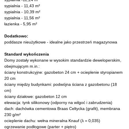
sypialnia - 11,43 m²
sypialnia - 10,39 m²
sypialnia - 11,56 m²
łazienka - 5,95 m²
Dodatkowo:
poddasze nieużytkowe - idealne jako przestrzeń magazynowa
Standard wykończenia
Domy zostały wykonane w wysokim standardzie deweloperskim,
obejmującym m.in.:
ściany konstrukcyjne: gazobeton 24 cm + ocieplenie styropianem
20 cm
ściany między budynkami: podwójna ściana z gazobetonu (18
cm)
ściany działowe: gazobeton 12 cm
elewacja: tynk silikonowy (odporny na wilgoć i zabrudzenia)
dach: dachówka cementowa Braas Celtycka (grafit), membrana
230 g/m²
ocieplenie dachu: wełna mineralna Knauf (λ = 0,035)
ogrzewanie podłogowe (parter + piętro)