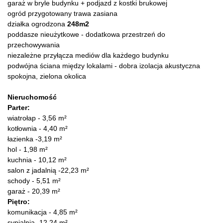
garaż w bryle budynku + podjazd z kostki brukowej
ogród przygotowany trawa zasiana
działka ogrodzona
248m2
poddasze nieużytkowe - dodatkowa przestrzeń do
przechowywania
niezależne przyłącza mediów dla każdego budynku
podwójna ściana między lokalami - dobra izolacja akustyczna
spokojna, zielona okolica
Nieruchomość
Parter:
wiatrołap - 3,56 m²
kotłownia - 4,40 m²
łazienka -3,19 m²
hol - 1,98 m²
kuchnia - 10,12 m²
salon z jadalnią -22,23 m²
schody - 5,51 m²
garaż - 20,39 m²
Piętro:
komunikacja - 4,85 m²
sypialnia -12,24 m²