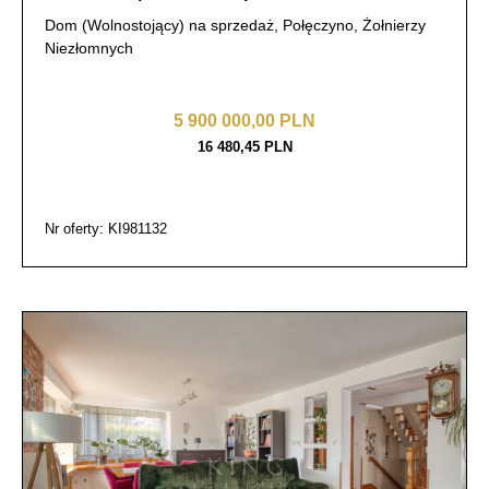
Dom (Wolnostojący) na sprzedaż, Połęczyno, Żołnierzy
Niezłomnych
5 900 000,00 PLN
16 480,45 PLN
Nr oferty: KI981132