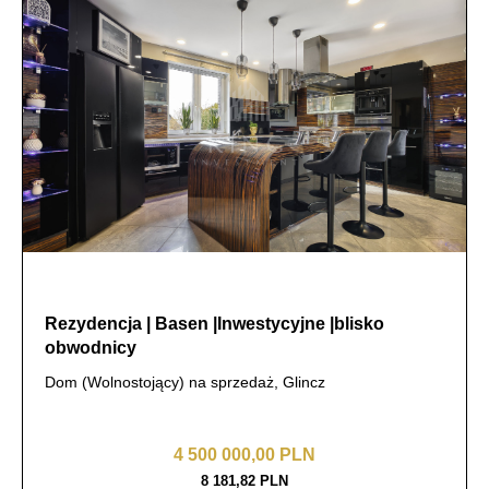
Rezydencja | Basen |Inwestycyjne |blisko
obwodnicy
Dom (Wolnostojący) na sprzedaż, Glincz
4 500 000,00 PLN
8 181,82 PLN